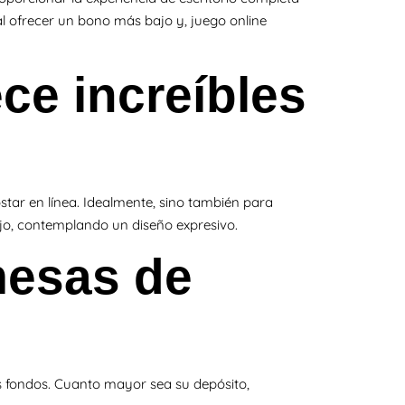
l ofrecer un bono más bajo y, juego online
ce increíbles
star en línea. Idealmente, sino también para
ajo, contemplando un diseño expresivo.
mesas de
os fondos. Cuanto mayor sea su depósito,