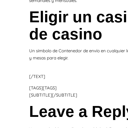
semanales y mensuales.
Eligir un cas
de casino
Un símbolo de Contenedor de envío en cualquier l
y mesas para elegir.
[/TEXT]
[TAGS][TAGS]
[SUBTITLE][/SUBTITLE]
Leave a Repl