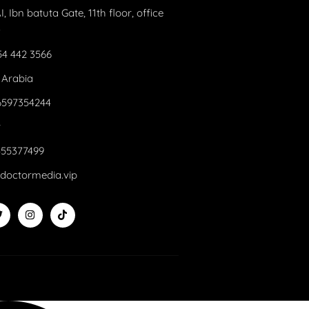
, Ibn batuta Gate, 11th floor, office
0
54 442 3566
 Arabia
6597354244
r
455377499
doctormedia.vip