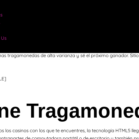
s
s
ne Tragamoned
 Us
 tragamonedas de alta varianza y sé el próximo ganador. Sitio W
LE]
ne Tragamoned
os los casinos con los que te encuentres, la tecnología HTML5 lle
ntrapartes de computadora portátil o de escritorio y también pro