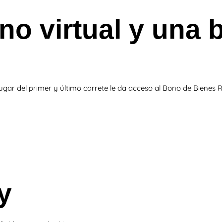
ino virtual y una 
ugar del primer y último carrete le da acceso al Bono de Biene
y