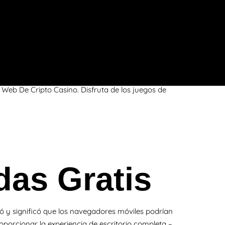
as Gratis
eb De Cripto Casino. Disfruta de los juegos de
as Gratis
gó y significó que los navegadores móviles podrían
porcionar la experiencia de escritorio completa –