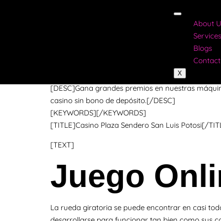
About U
Service
Juego Onli
Blogs
Contact
X
[DESC]Gana grandes premios en nuestras máquinas
casino sin bono de depósito.[/DESC]
[KEYWORDS][/KEYWORDS]
[TITLE]Casino Plaza Sendero San Luis Potosi[/TIT
[TEXT]
Juego Onli
La rueda giratoria se puede encontrar en casi tod
desarrollarse para funcionar tan bien como sus co