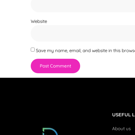
Website
Save my name, email, and website in this brows
USEFUL L
About us